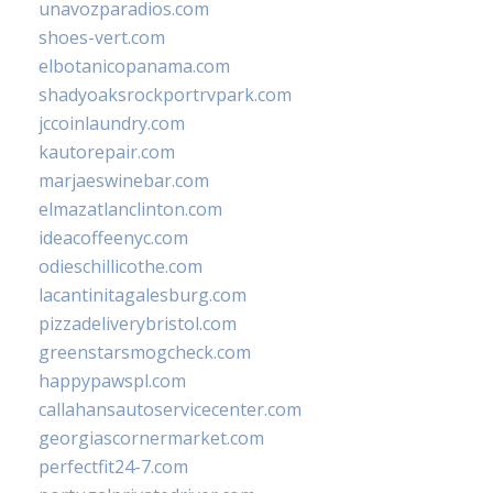
unavozparadios.com
shoes-vert.com
elbotanicopanama.com
shadyoaksrockportrvpark.com
jccoinlaundry.com
kautorepair.com
marjaeswinebar.com
elmazatlanclinton.com
ideacoffeenyc.com
odieschillicothe.com
lacantinitagalesburg.com
pizzadeliverybristol.com
greenstarsmogcheck.com
happypawspl.com
callahansautoservicecenter.com
georgiascornermarket.com
perfectfit24-7.com