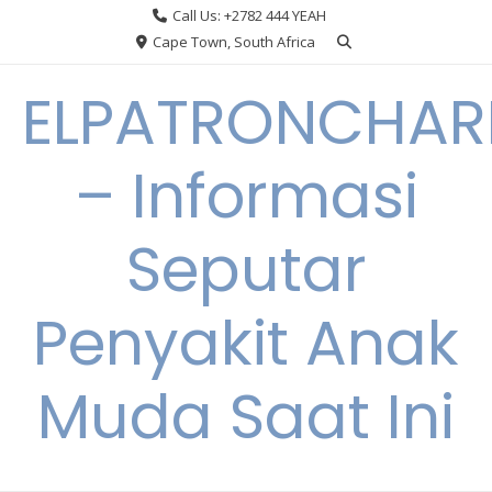
Skip
Call Us: +2782 444 YEAH
to
Cape Town, South Africa
content
ELPATRONCHA
– Informasi
Seputar
Penyakit Anak
Muda Saat Ini