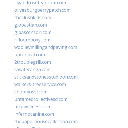
lilyandrosetearoom.com
olivesburgberrypatch.com
theslushkids.com
giobastian.com
glpascensori.com
rifloorepoxy.com
woolleymillingandpaving.com
uptonpvd.com
2troublegrill.com
casateranga.com
sticksandstonesstudiooh.com
walkers-treeservice.com
shopmossi.com
untamedcollectivesd.com
mxpwellness.com
infernocanine.com
thepaperhousecollection.com