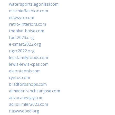
watersportslagonissi.com
mischieffashion.com
eduwyre.com
retro-interiors.com
theblvd-boise.com
fpet2023.org
e-smart2022.org
ngrc2022.org
leesfamilyfoods.com
lewis-lewis-cpas.com
eleontennis.com
cyetus.com
bradfordshops.com
almadenranchsanjose.com
advocatevijay.com
adlibilimler2023.com
naswwebed.org