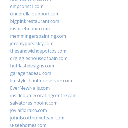
empconst1.com
cinderella-support.com
bigpinkrestaurant.com
inspirehuahin.com
memmingerspainting.com
jeremypbeasley.com
thesandwichdepotcos.com
drgiggleshouseofpain.com
hotflashdesigns.com
garagenadeau.com
lifestylechauffeurservice.com
EverNewNails.com
insideoutdecoratingcentre.com
salvatoresinpoint.com
jovialfloralco.com
johnlscotthometeam.com
u-seehomes.com