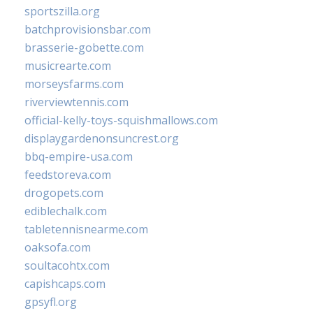
sportszilla.org
batchprovisionsbar.com
brasserie-gobette.com
musicrearte.com
morseysfarms.com
riverviewtennis.com
official-kelly-toys-squishmallows.com
displaygardenonsuncrest.org
bbq-empire-usa.com
feedstoreva.com
drogopets.com
ediblechalk.com
tabletennisnearme.com
oaksofa.com
soultacohtx.com
capishcaps.com
gpsyfl.org