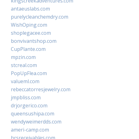
kingscreekadventures.com
antaeuslabs.com
purelycleanchemdry.com
WishOping.com
shoplegacee.com
bonvivantshop.com
CupPlante.com
mpzin.com
stcreal.com
PopUpFlea.com
valueml.com
rebeccatorresjewelry.com
jmpbliss.com
drjorgerico.com
queensushipa.com
wendyweimerdds.com
ameri-camp.com
hrsreceivables.com