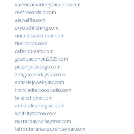
valenciamarketytaqueria.com
reefrecordsllc.com
alawaffle.com
aryouthfishing.com
united-basketball.com
tios-tacos.com
cafecito-satx.com
graduacionviu2023.com
pecanjackstogo.com
zengardendayspa.com
sparklejewelryinc.com
ironcladtattoostudio.com
bruinshome.com
annascleaningsvc.com
wolfcitytattoo.com
oysterbayturkeytrot.com
lafronterarestauranteybar.com