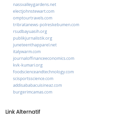
nassvalleygardens.net
electjohnstewart.com
omptourtravels.com
tribratanews-polreskebumen.com
rsudbayuasih.org
publikjurnalistik.org
juneteenthapparel.net
italywarm.com
journaloffinanceeconomics.com
kvk-kumari.org
foodscienceandtechnology.com
scisportsscience.com
addisababacuisineaz.com
burgerimcamas.com
Link Alternatif