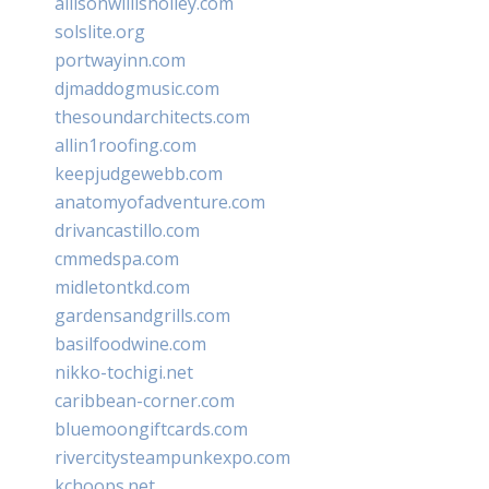
allisonwillisholley.com
solslite.org
portwayinn.com
djmaddogmusic.com
thesoundarchitects.com
allin1roofing.com
keepjudgewebb.com
anatomyofadventure.com
drivancastillo.com
cmmedspa.com
midletontkd.com
gardensandgrills.com
basilfoodwine.com
nikko-tochigi.net
caribbean-corner.com
bluemoongiftcards.com
rivercitysteampunkexpo.com
kchoops.net