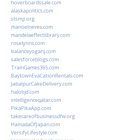
hoverboardssale.com
alaskapolitics.com
stsmp.org
manoelneves.com
mandelaeffectlibrary.com
roselynns.com
balanceyoganj.com
salesforceblogs.com
TrainGames365.com
BaytownEvaCationRentals.com
JabalpurCakeDelivery.com
halobjd.com
intelligenceqatar.com
PikaPikaApp.com
takecareofbusinessdfw.org
HamadaOfJapan.com
VersifyLifestyle.com