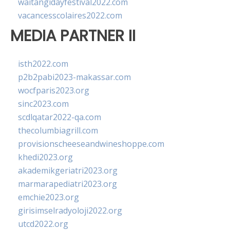
waitangidayfestival2022.com
vacancesscolaires2022.com
MEDIA PARTNER II
isth2022.com
p2b2pabi2023-makassar.com
wocfparis2023.org
sinc2023.com
scdlqatar2022-qa.com
thecolumbiagrill.com
provisionscheeseandwineshoppe.com
khedi2023.org
akademikgeriatri2023.org
marmarapediatri2023.org
emchie2023.org
girisimselradyoloji2022.org
utcd2022.org