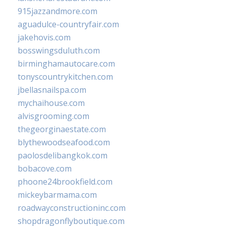
915jazzandmore.com
aguadulce-countryfair.com
jakehovis.com
bosswingsduluth.com
birminghamautocare.com
tonyscountrykitchen.com
jbellasnailspa.com
mychaihouse.com
alvisgrooming.com
thegeorginaestate.com
blythewoodseafood.com
paolosdelibangkok.com
bobacove.com
phoone24brookfield.com
mickeybarmama.com
roadwayconstructioninc.com
shopdragonflyboutique.com