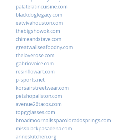
palatelatincuisine.com
blackdoglegacy.com
eatvivahouston.com
thebigshowok.com
chimeandstave.com
greatwallseafoodny.com
theloverose.com
gabriovoice.com
resinflowart.com
p-sports.net
korsairstreetwear.com
petshopallston.com
avenue26tacos.com
topgglasses.com
broadmoornailsspacoloradosprings.com
missblackpasadena.com
anneskitchen.org