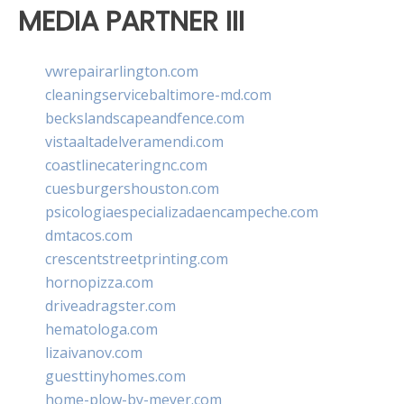
MEDIA PARTNER III
vwrepairarlington.com
cleaningservicebaltimore-md.com
beckslandscapeandfence.com
vistaaltadelveramendi.com
coastlinecateringnc.com
cuesburgershouston.com
psicologiaespecializadaencampeche.com
dmtacos.com
crescentstreetprinting.com
hornopizza.com
driveadragster.com
hematologa.com
lizaivanov.com
guesttinyhomes.com
home-plow-by-meyer.com