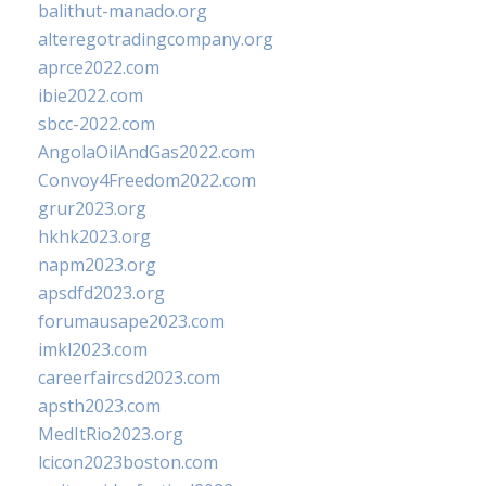
balithut-manado.org
alteregotradingcompany.org
aprce2022.com
ibie2022.com
sbcc-2022.com
AngolaOilAndGas2022.com
Convoy4Freedom2022.com
grur2023.org
hkhk2023.org
napm2023.org
apsdfd2023.org
forumausape2023.com
imkl2023.com
careerfaircsd2023.com
apsth2023.com
MedItRio2023.org
lcicon2023boston.com