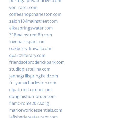
portugalprivatedriver.com
von-racer.com
coffeeshopcharleston.com
salon104mainstreet.com
alkaspringswater.com
318mainstreet8h.com
lovenailsspari.com
oakberry-kuwait.com
quartzliterary.com
friendsofbroderickpark.com
studiopiattellina.com
jannagrillspringfield.com
fujiyamacharleston.com
elpatronchardon.com
donglaishun-order.com
fiamc-rome2022.org
mariceworldessentials.com
lafisheriarestaurant.com