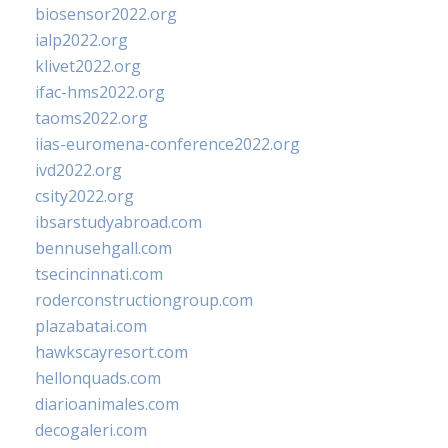
biosensor2022.org
ialp2022.org
klivet2022.org
ifac-hms2022.org
taoms2022.org
iias-euromena-conference2022.org
ivd2022.org
csity2022.org
ibsarstudyabroad.com
bennusehgall.com
tsecincinnati.com
roderconstructiongroup.com
plazabatai.com
hawkscayresort.com
hellonquads.com
diarioanimales.com
decogaleri.com