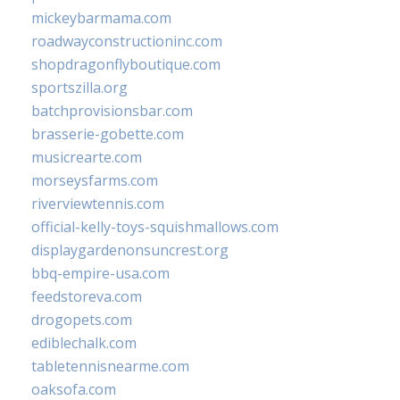
mickeybarmama.com
roadwayconstructioninc.com
shopdragonflyboutique.com
sportszilla.org
batchprovisionsbar.com
brasserie-gobette.com
musicrearte.com
morseysfarms.com
riverviewtennis.com
official-kelly-toys-squishmallows.com
displaygardenonsuncrest.org
bbq-empire-usa.com
feedstoreva.com
drogopets.com
ediblechalk.com
tabletennisnearme.com
oaksofa.com