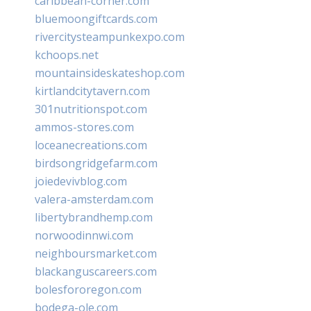
caribbean-corner.com
bluemoongiftcards.com
rivercitysteampunkexpo.com
kchoops.net
mountainsideskateshop.com
kirtlandcitytavern.com
301nutritionspot.com
ammos-stores.com
loceanecreations.com
birdsongridgefarm.com
joiedevivblog.com
valera-amsterdam.com
libertybrandhemp.com
norwoodinnwi.com
neighboursmarket.com
blackanguscareers.com
bolesfororegon.com
bodega-ole.com