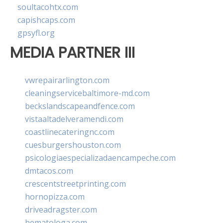
soultacohtx.com
capishcaps.com
gpsyfl.org
MEDIA PARTNER III
vwrepairarlington.com
cleaningservicebaltimore-md.com
beckslandscapeandfence.com
vistaaltadelveramendi.com
coastlinecateringnc.com
cuesburgershouston.com
psicologiaespecializadaencampeche.com
dmtacos.com
crescentstreetprinting.com
hornopizza.com
driveadragster.com
hematologa.com