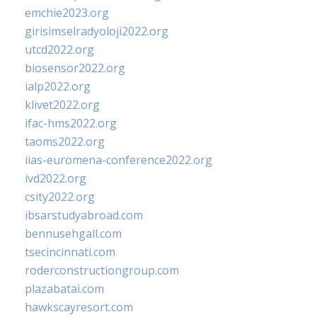
emchie2023.org
girisimselradyoloji2022.org
utcd2022.org
biosensor2022.org
ialp2022.org
klivet2022.org
ifac-hms2022.org
taoms2022.org
iias-euromena-conference2022.org
ivd2022.org
csity2022.org
ibsarstudyabroad.com
bennusehgall.com
tsecincinnati.com
roderconstructiongroup.com
plazabatai.com
hawkscayresort.com