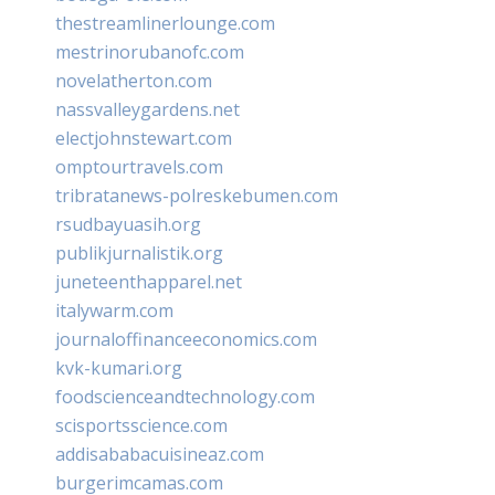
thestreamlinerlounge.com
mestrinorubanofc.com
novelatherton.com
nassvalleygardens.net
electjohnstewart.com
omptourtravels.com
tribratanews-polreskebumen.com
rsudbayuasih.org
publikjurnalistik.org
juneteenthapparel.net
italywarm.com
journaloffinanceeconomics.com
kvk-kumari.org
foodscienceandtechnology.com
scisportsscience.com
addisababacuisineaz.com
burgerimcamas.com