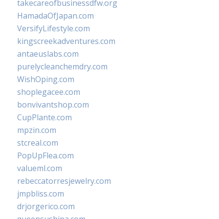
takecareofbusinessdfw.org
HamadaOfJapan.com
VersifyLifestyle.com
kingscreekadventures.com
antaeuslabs.com
purelycleanchemdry.com
WishOping.com
shoplegacee.com
bonvivantshop.com
CupPlante.com
mpzin.com
stcreal.com
PopUpFlea.com
valueml.com
rebeccatorresjewelry.com
jmpbliss.com
drjorgerico.com