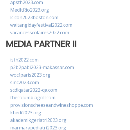
apsth2023.com
MedItRio2023.org
lcicon2023boston.com
waitangidayfestival2022.com
vacancesscolaires2022.com
MEDIA PARTNER II
isth2022.com
p2b2pabi2023-makassar.com
wocfparis2023.org
sinc2023.com
scdlqatar2022-qa.com
thecolumbiagrill.com
provisionscheeseandwineshoppe.com
khedi2023.org
akademikgeriatri2023.org
marmarapediatri2023.org