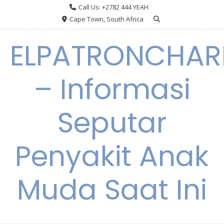
Skip
Call Us: +2782 444 YEAH
to
Cape Town, South Africa
content
ELPATRONCHA
– Informasi
Seputar
Penyakit Anak
Muda Saat Ini