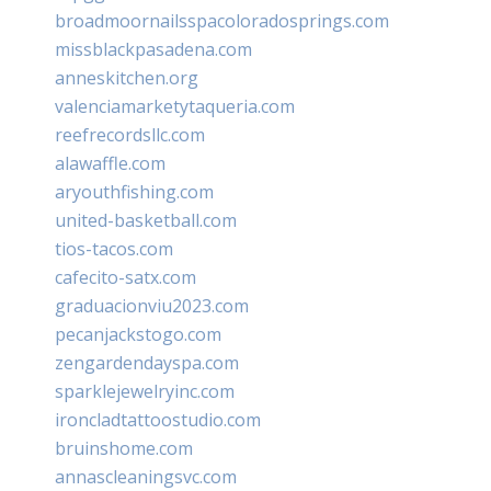
broadmoornailsspacoloradosprings.com
missblackpasadena.com
anneskitchen.org
valenciamarketytaqueria.com
reefrecordsllc.com
alawaffle.com
aryouthfishing.com
united-basketball.com
tios-tacos.com
cafecito-satx.com
graduacionviu2023.com
pecanjackstogo.com
zengardendayspa.com
sparklejewelryinc.com
ironcladtattoostudio.com
bruinshome.com
annascleaningsvc.com