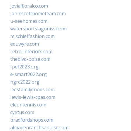
jovialfloralco.com
johnlscotthometeam.com
u-seehomes.com
watersportslagonissi.com
mischieffashion.com
eduwyre.com
retro-interiors.com
theblvd-boise.com
fpet2023.org
e-smart2022.org
ngrc2022.org
leesfamilyfoods.com
lewis-lewis-cpas.com
eleontennis.com
cyetus.com
bradfordshops.com
almadenranchsanjose.com