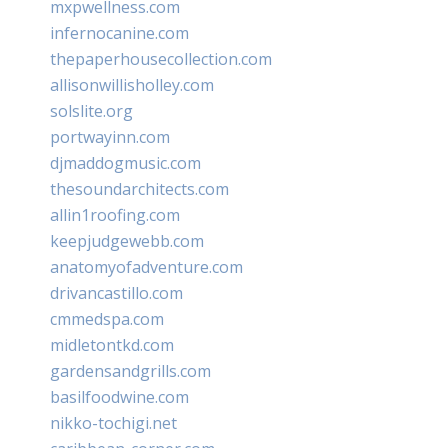
mxpwellness.com
infernocanine.com
thepaperhousecollection.com
allisonwillisholley.com
solslite.org
portwayinn.com
djmaddogmusic.com
thesoundarchitects.com
allin1roofing.com
keepjudgewebb.com
anatomyofadventure.com
drivancastillo.com
cmmedspa.com
midletontkd.com
gardensandgrills.com
basilfoodwine.com
nikko-tochigi.net