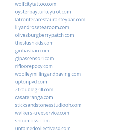
wolfcitytattoo.com
oysterbayturkeytrot.com
lafronterarestauranteybar.com
lilyandrosetearoom.com
olivesburgberrypatch.com
theslushkids.com
giobastian.com
glpascensori.com
rifloorepoxy.com
woolleymillingandpaving.com
uptonpvd.com
2troublegrill.com
casateranga.com
sticksandstonesstudiooh.com
walkers-treeservice.com
shopmossi.com
untamedcollectivesd.com