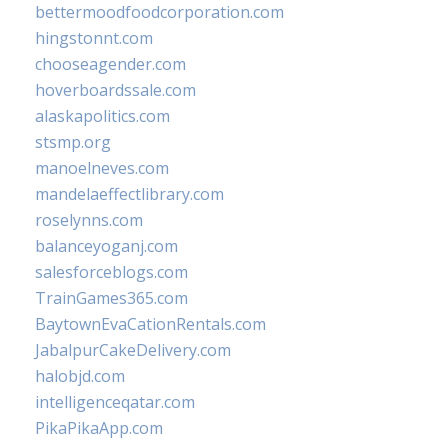
bettermoodfoodcorporation.com
hingstonnt.com
chooseagender.com
hoverboardssale.com
alaskapolitics.com
stsmp.org
manoelneves.com
mandelaeffectlibrary.com
roselynns.com
balanceyoganj.com
salesforceblogs.com
TrainGames365.com
BaytownEvaCationRentals.com
JabalpurCakeDelivery.com
halobjd.com
intelligenceqatar.com
PikaPikaApp.com