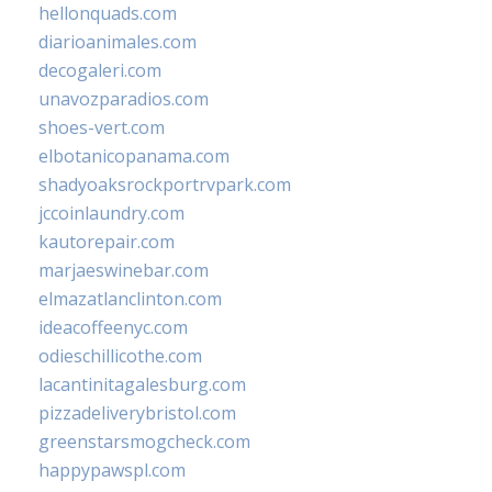
hellonquads.com
diarioanimales.com
decogaleri.com
unavozparadios.com
shoes-vert.com
elbotanicopanama.com
shadyoaksrockportrvpark.com
jccoinlaundry.com
kautorepair.com
marjaeswinebar.com
elmazatlanclinton.com
ideacoffeenyc.com
odieschillicothe.com
lacantinitagalesburg.com
pizzadeliverybristol.com
greenstarsmogcheck.com
happypawspl.com