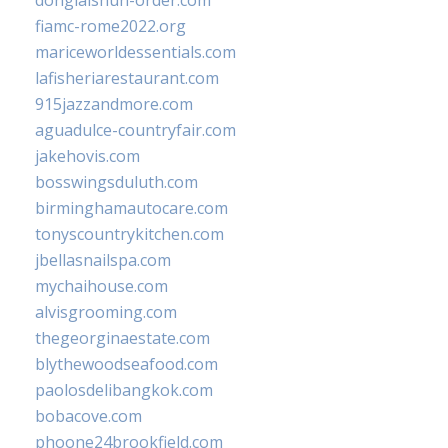
donglaishun-order.com
fiamc-rome2022.org
mariceworldessentials.com
lafisheriarestaurant.com
915jazzandmore.com
aguadulce-countryfair.com
jakehovis.com
bosswingsduluth.com
birminghamautocare.com
tonyscountrykitchen.com
jbellasnailspa.com
mychaihouse.com
alvisgrooming.com
thegeorginaestate.com
blythewoodseafood.com
paolosdelibangkok.com
bobacove.com
phoone24brookfield.com