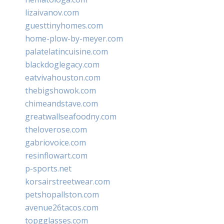
lizaivanov.com
guesttinyhomes.com
home-plow-by-meyer.com
palatelatincuisine.com
blackdoglegacy.com
eatvivahouston.com
thebigshowok.com
chimeandstave.com
greatwallseafoodny.com
theloverose.com
gabriovoice.com
resinflowart.com
p-sports.net
korsairstreetwear.com
petshopallston.com
avenue26tacos.com
topgglasses.com